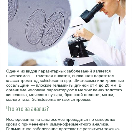
Одним из видов паразитарных заболеваний является
шистосомоз — глистная инвазия, вызванная паразитам
класса трематод schistosoma spp. Шистосомы или кровяные
сосальщики — плоские гельминты длиной от 4 до 20 мм. В
организме человека паразитируют в мелких венах толстого
кишечника, мочевого пузыря, брюшной полости, матки,
малого таза. Schistosoma питаются кровью.
Что это за анализ?
Исследование на шистосомоз проводится по сыворотке
крови с применением иммуноферментного анализа.
Гельминтное заболевание протекает с развитием токсико-