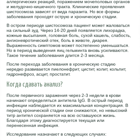
аллергических реакций, поражением мочеполовых органов
и желудочно-кишечного тракта. Клинические проявления
шистосомоза зависят от вида паразита. Но все формы
заболевания проходят острую и хроническую стадии.
В остром периоде шистосомоза пациент может жаловаться
на сильный зуд. Через 14-20 дней появляется лихорадка,
кожные высыпания, головная боль, сухой кашель, слабость,
ангионевротический отек, боль в животе, диарея.
Выраженность симптомов может постепенно уменьшаться.
Но в период выведения яиц гельминта вновь усиливаются.
Такое течение заболевания длится 2-3 месяца.
После перехода заболевания в хроническую стадию
нередко развивается пиелонефрит, цистит, колит, кольпит,
гидронефроз, асцит, простатит.
Когда сдавать анализ?
После первичного заражения через 2-3 недели в крови
начинают определяться антитела IgG. В острый период
инфекции наблюдается их максимальная концентрация. В
период хронической стадии они снижаются, но невысокий
титр антител сохраняется на всю оставшуюся жизнь.
Благодаря этому диагностируется текущая или
перенесенная инфекция.
Исследование назначают в следующих случаях: