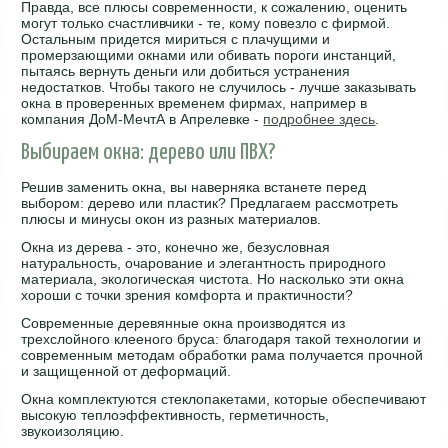
Правда, все плюсы современности, к сожалению, оценить
могут только счастливчики - те, кому повезло с фирмой.
Остальным придется мириться с плачущими и
промерзающими окнами или обивать пороги инстанций,
пытаясь вернуть деньги или добиться устранения
недостатков. Чтобы такого не случилось - лучше заказывать
окна в проверенных временем фирмах, например в
компания ДоМ-МечтА в Апрелевке -
подробнее здесь
.
Выбираем окна: дерево или ПВХ?
Решив заменить окна, вы наверняка встанете перед
выбором: дерево или пластик? Предлагаем рассмотреть
плюсы и минусы окон из разных материалов.
Окна из дерева - это, конечно же, безусловная
натуральность, очарование и элегантность природного
материала, экологическая чистота. Но насколько эти окна
хороши с точки зрения комфорта и практичности?
Современные деревянные окна производятся из
трехслойного клееного бруса: благодаря такой технологии и
современным методам обработки рама получается прочной
и защищенной от деформаций.
Окна комплектуются стеклопакетами, которые обеспечивают
высокую теплоэффективность, герметичность,
звукоизоляцию.