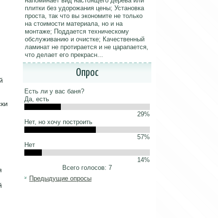
напоминает вид настоящего дерева или
плитки без удорожания цены; Установка
проста, так что вы экономите не только
на стоимости материала, но и на
монтаже; Поддается техническому
обслуживанию и очистке; Качественный
ламинат не протирается и не царапается,
что делает его прекрасн...
Опрос
й
Есть ли у вас баня?
Да, есть
ски
29%
Нет, но хочу построить
57%
Нет
14%
Всего голосов: 7
я
Предыдущие опросы
й