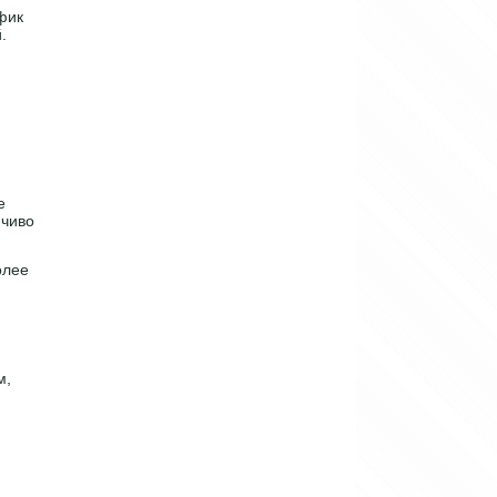
фик
.
е
йчиво
олее
м,