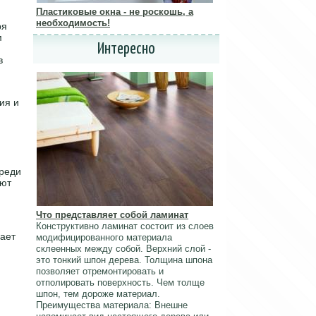
Пластиковые окна - не роскошь, а
необходимость!
ря
м
Интересно
в
ия и
среди
ают
Что представляет собой ламинат
Конструктивно ламинат состоит из слоев
ает
модифицированного материала
склеенных между собой. Верхний слой -
это тонкий шпон дерева. Толщина шпона
позволяет отремонтировать и
отполировать поверхность. Чем толще
шпон, тем дороже материал.
Преимущества материала: Внешне