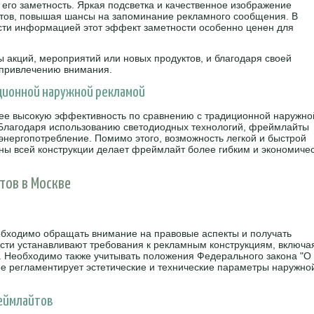
его заметность. Яркая подсветка и качественное изображение
стов, повышая шансы на запоминание рекламного сообщения. В
сти информацией этот эффект заметности особенно ценен для
 акций, мероприятий или новых продуктов, и благодаря своей
 привлечению внимания.
иционной наружной рекламой
лее высокую эффективность по сравнению с традиционной наружно
 Благодаря использованию светодиодных технологий, фреймлайты
энергопотребление. Помимо этого, возможность легкой и быстрой
ы всей конструкции делает фреймлайт более гибким и экономиче
тов в Москве
обходимо обращать внимание на правовые аспекты и получать
сти устанавливают требования к рекламным конструкциям, включа
 Необходимо также учитывать положения Федерального закона "О
ое регламентирует эстетические и технические параметры наружно
реймлайтов