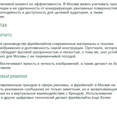
чевой момент их эффективности. В Москве важно учитывать тра
укции и ее удаленность от конкурирующих рекламных поверхностей
оходимость и доступность для целевой аудитории, а также
ии.
йтах
печати
ь в производстве фреймлайтов современные материалы и техники
изображения и долговечность самой конструкции. Оргстекло, которо
обладает высокой прозрачностью и легкостью, к тому же, оно усто
жно для Москвы с ее переменчивой погодой.
обеспечивают яркость и четкость изображений, а также делают их б
твиям.
ровые решения
современным трендом в сфере рекламы, и фреймлайт в Москве не
ть рекламное сообщение не только заметным, но и захватывающи
кая их в виртуальное взаимодействие с брендом. Использование
в и других цифровых технологий делает фреймлайты еще более