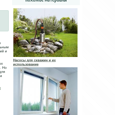
я
льным
ий и
Насосы для скважин и их
ых
использование
. Но
для
ом
в