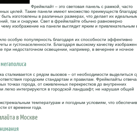
Фреймлайт – это световая панель с рамкой, часто
ных целей. Такие панели имеют множество преимуществ благода
ут быть изготовлены в различных размерах, что делает их идеальны
ий, так и снаружи. Свет в фреймлайте обычно равномерно
я чему изображение на панели выглядит ярким и привлекательным 
ило особую популярность благодаря их способности эффективно
уеты и густонаселенности. Благодаря высокому качеству изображен
же при недостаточном освещении, например, в вечернее и ночное
 мегаполиса
ма сталкивается с рядом вызовов – от необходимости выделиться 
ответствия городским стандартам и правилам. Фреймлайты отвеч
ных точках города, от оживленных перекрестков до внутренних
ни легко интегрируются в городской ландшафт, не нарушая общей
экстремальным температурам и погодным условиям, что обеспечив
сти от времени года.
млайта в Москве
внимания