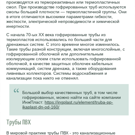
производятся из термореактивных или термопластичных
смол. При производстве гофрированных труб используются
смолы большей плотности — термопластичной группы. Они
в итоге отличаются высокими параметрами гибкости,
жесткости, электрической непроводимости и химической
инертности.
С начала 70-ых XX века гофрированные трубы из
термопластов использовались по большей части для
дренажных систем. С этого времени многое изменилось.
Такие трубы разной конструкции, включая многослойные, с
гофрированной оболочкой или дополнительным
изолирующим слоем стали использовать гофрированной
оболочкой, в качестве защитных оболочек кабельных
коммуникаций, систем дренажа, а также оборудования
ливневых коллекторов. Системы водоснабжения и
канализации пока никто не отменял.
Большой выбор качественных труб, в том числе
гофрированных, можно найти на сайте компании
ИнжПласт:
https://ingplast.ru/element/truba-pp-
ikaplast-dn-od-160/
Трубы ПВХ
В мировой практике трубы ПВХ - это канализационные