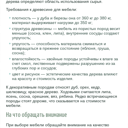
дерева определяют область использования сырья.
Требования к древесине для мебели:
плотность — у дуба и березы она от 360 кг до 380 кг,
материал выдерживает нагрузки до 350 кг;
структура древесины — мебель из пористых пород весит
меньше (сосна, клен, липа), внутренние сосуды создают
упругость;
упругость — способность материала сжиматься и
возвращаться в прежнее состояние (яблоня, груша,
сосна);
влагостойкость — хвойные породы устойчивы к влаге за
счет смол, лиственные подвержены разрушению из-за
глубоких пор и сосудов;
цвет и рисунок — эстетические качества дерева влияют
на красоту и стоимость изделия.
К декоративным породам относят дуб, орех, кедр,
шелковицу, красное дерево. Ходовыми считаются липа,
ясень, сосна, орешник, вяз, рябина. Редко встречающиеся
породы стоят дороже, что сказывается на стоимости
мебели.
На что обращать внимание
При выборе мебели обращайте внимание на качество