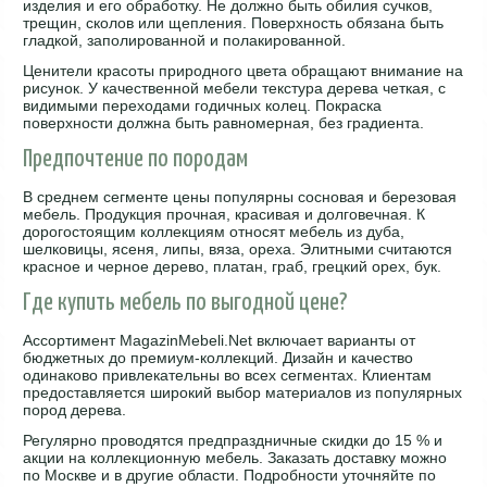
изделия и его обработку. Не должно быть обилия сучков,
трещин, сколов или щепления. Поверхность обязана быть
гладкой, заполированной и полакированной.
Ценители красоты природного цвета обращают внимание на
рисунок. У качественной мебели текстура дерева четкая, с
видимыми переходами годичных колец. Покраска
поверхности должна быть равномерная, без градиента.
Предпочтение по породам
В среднем сегменте цены популярны сосновая и березовая
мебель. Продукция прочная, красивая и долговечная. К
дорогостоящим коллекциям относят мебель из дуба,
шелковицы, ясеня, липы, вяза, ореха. Элитными считаются
красное и черное дерево, платан, граб, грецкий орех, бук.
Где купить мебель по выгодной цене?
Ассортимент MagazinMebeli.Net включает варианты от
бюджетных до премиум-коллекций. Дизайн и качество
одинаково привлекательны во всех сегментах. Клиентам
предоставляется широкий выбор материалов из популярных
пород дерева.
Регулярно проводятся предпраздничные скидки до 15 % и
акции на коллекционную мебель. Заказать доставку можно
по Москве и в другие области. Подробности уточняйте по