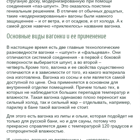
струганую доску, модернизированную при помощи
соединения «паз-шпунт». Это оказалось поистине
гениальным решением. В отличие от обычных дощатых,
такие «модернизированные» вагоны были намного
защищеннее – и от ветра, и от осадков, и от холода. А к
самой доске навечно «приклеилось» название вагонка.
Основные виды вагонки и ее применение
В настоящее время есть две главные технологические
разновидности вагонки – «шпунт» и «фальцевая». Они
отличаются системой соединения - в первой с боковой
поверхности выбирается шпунт, а во второй –
четверть.Кроме того, вагонка и ее свойства существенно
отличаются и в зависимости от того, из какого материала
она изготовлена. Вагонка из сосны и ели является самой
доступной по цене. Она применяется в основном для
внутренней отделки помещений. Причем только тех, в
которых не наблюдается больших перепадов температур и
влажности. Такая вагонка одинаково плохо переносит как
сильный холод, так и сильный жар – отделывать, например,
парилку в бане такой вагонкой не стоит.
Для этого есть вагонка из липы и ольхи, которая подойдет не
только для русской бани, но и для сауны, потому что
прекрасно справляется даже с температурой 120 градусов и
стопроцентной влажностью.
И, наконец, вагонка из лиственницы – «королева».