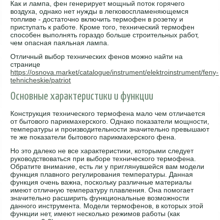
Как и лампа, фен генерирует мощный поток горячего
воздуха, однако нет нужды в легковоспламеняющемся
топливе - достаточно включить термофен в розетку и
приступать к работе. Кроме того, технический термофен
способен выполнять гораздо больше строительных работ,
чем опасная паяльная лампа.
Отличный выбор технических фенов можно найти на
странице
https://osnova.market/catalogue/instrument/elektroinstrument/feny-
tehnicheskie/patriot
Основные характеристики и функции
Конструкция технического термофена мало чем отличается
от бытового парикмахерского. Однако показатели мощности,
температуры и производительности значительно превышают
те же показатели бытового парикмахерского фена.
Но это далеко не все характеристики, которыми следует
руководствоваться при выборе технического термофена.
Обратите внимание, есть ли у приглянувшейся вам модели
функция плавного регулирования температуры. Данная
функция очень важна, поскольку различные материалы
имеют отличную температуру плавления. Она помогает
значительно расширить функциональные возможности
данного инструмента. Модели термофенов, в которых этой
функции нет, имеют несколько режимов работы (как