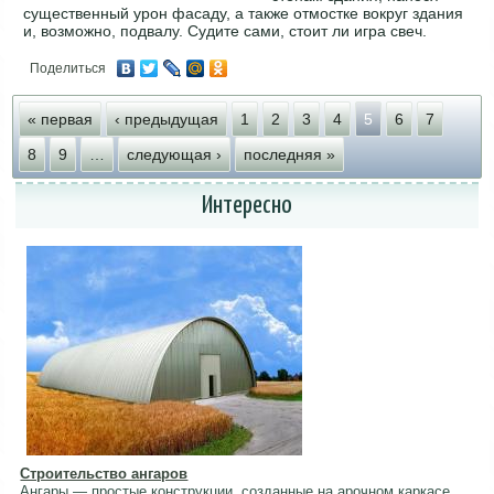
существенный урон фасаду, а также отмостке вокруг здания
и, возможно, подвалу. Судите сами, стоит ли игра свеч.
Поделиться
Страницы
« первая
‹ предыдущая
1
2
3
4
5
6
7
8
9
…
следующая ›
последняя »
Интересно
Строительство ангаров
Ангары — простые конструкции, созданные на арочном каркасе.