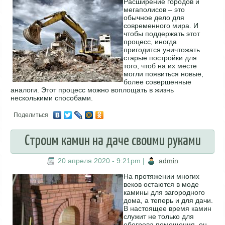
Расширение городов и
мегаполисов – это
обычное дело для
современного мира. И
чтобы поддержать этот
процесс, иногда
пригодится уничтожать
старые постройки для
того, чтоб на их месте
могли появиться новые,
более совершенные
аналоги. Этот процесс можно воплощать в жизнь
несколькими способами.
Поделиться
Строим камин на даче своими руками
20 апреля 2020 - 9:21pm
|
admin
На протяжении многих
веков остаются в моде
камины для загородного
дома, а теперь и для дачи.
В настоящее время камин
служит не только для
обогрева помещения, он