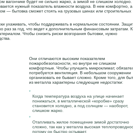
м вагончике будет не сильно жарко, а зимой не слишком холодно.
вается нужный показатель влажности воздуха. В нем комфортно, а
ом — бытовка сможет стоять на грузовых шинах или строительных
ски ухаживать, чтобы поддерживать в нормальном состоянии. Защи
о раз за год, что ведет к дополнительным финансовым затратам. 
териалом. Чтобы снизить риски возгорания бытовки, нужно
ства.
Они отличаются высоким показателем
пожаробезопасности, но внутри не слишком
комфортные. Чтобы улучшить микроклимат, обязате
потребуется вентиляция. В небольшом сооружении
организовать ее бывает сложно. Кроме того, для бы
из металла характерны следующие недостатки:
Когда температура воздуха на улице начинает
понижаться, в металлической «коробке» сразу
становится холодно, а под солнцем — наоборот,
слишком жарко.
Отапливать жилое помещение зимой достаточно
сложно, так как у металла высокая теплопроводнос
потому он быстро остывает.