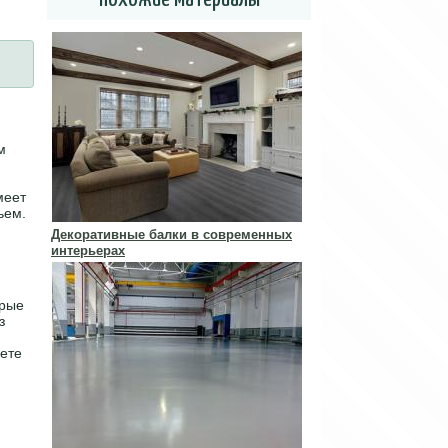
м
меет
ьем.
Декоративные балки в современных
интерьерах
орые
з
ете